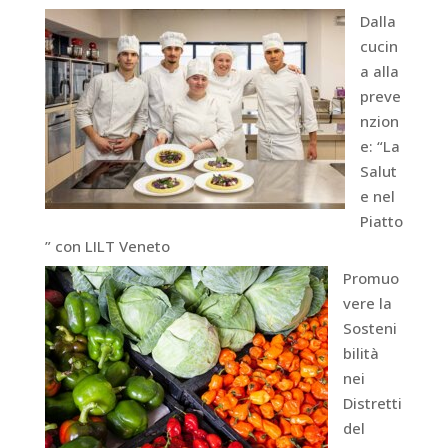
Dalla
cucin
a alla
preve
nzion
e: “La
Salut
e nel
Piatto
” con LILT Veneto
Promuo
vere la
Sosteni
bilità
nei
Distretti
del