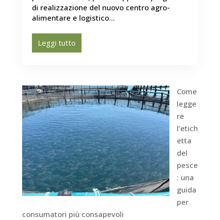
di realizzazione del nuovo centro agro-
alimentare e logistico...
Leggi tutto
Come
legge
re
l’etich
etta
del
pesce
: una
guida
per
consumatori più consapevoli