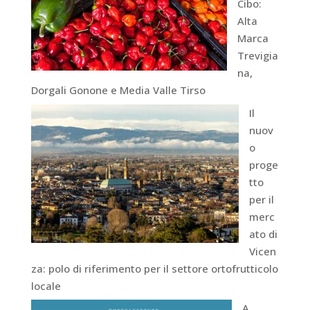
Cibo:
Alta
Marca
Trevigia
na,
Dorgali Gonone e Media Valle Tirso
Il
nuov
o
proge
tto
per il
merc
ato di
Vicen
za: polo di riferimento per il settore ortofrutticolo
locale
A