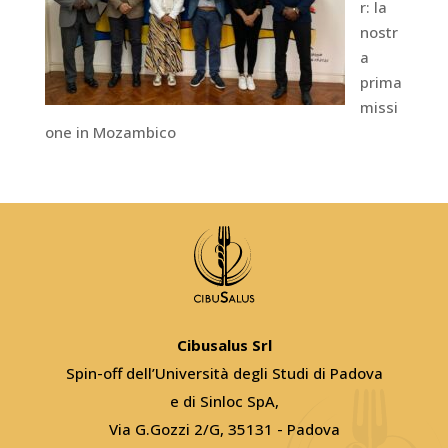
r: la
nostr
a
prima
missi
one in Mozambico
Cibusalus Srl
Spin-off dell’Università degli Studi di Padova
e di Sinloc SpA,
Via G.Gozzi 2/G, 35131 - Padova