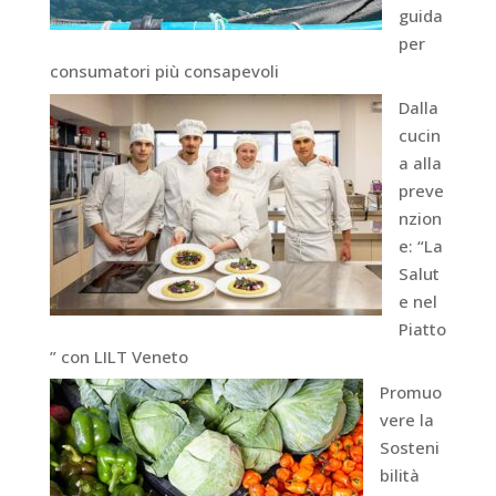
guida
per
consumatori più consapevoli
Dalla
cucin
a alla
preve
nzion
e: “La
Salut
e nel
Piatto
” con LILT Veneto
Promuo
vere la
Sosteni
bilità