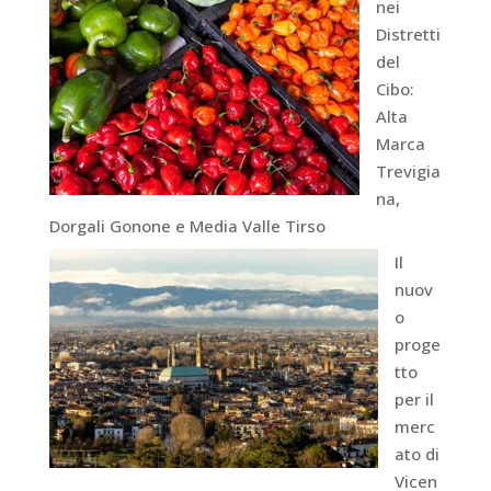
nei
Distretti
del
Cibo:
Alta
Marca
Trevigia
na,
Dorgali Gonone e Media Valle Tirso
Il
nuov
o
proge
tto
per il
merc
ato di
Vicen