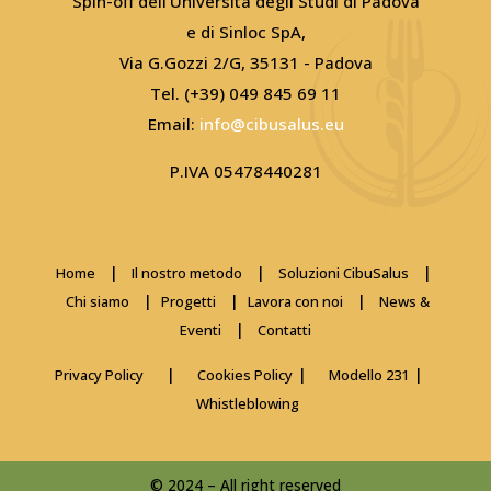
Spin-off dell’Università degli Studi di Padova
e di Sinloc SpA,
Via G.Gozzi 2/G, 35131 - Padova
Tel. (+39) 049 845 69 11
Email:
info@cibusalus.eu
P.IVA 05478440281
|
|
|
Home
Il nostro metodo
Soluzioni CibuSalus
|
|
|
Chi siamo
Progetti
Lavora con noi
News &
|
Eventi
Contatti
|
|
|
Privacy Policy
Cookies Policy
Modello 231
Whistleblowing
© 2024 – All right reserved