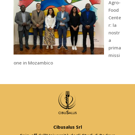
Agro-
Food
Cente
r: la
nostr
a
prima
missi
one in Mozambico
Cibusalus Srl