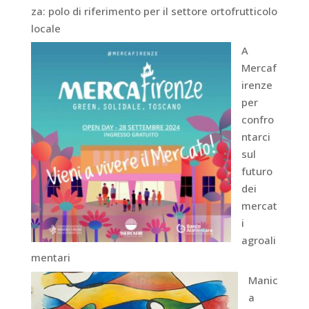
za: polo di riferimento per il settore ortofrutticolo
locale
A
Mercaf
irenze
per
confro
ntarci
sul
futuro
dei
mercat
i
agroali
mentari
Manic
a